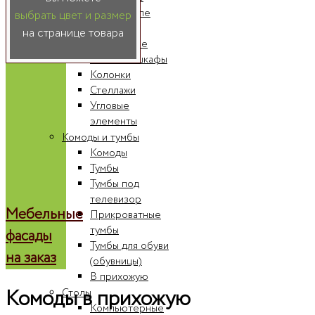
Шкафы-купе
выбрать цвет и размер
Радиусные
на странице товара
шкафы-купе
Книжные шкафы
Колонки
Стеллажи
Угловые
элементы
Комоды и тумбы
Комоды
Тумбы
Тумбы под
телевизор
Мебельные
Прикроватные
тумбы
фасады
Тумбы для обуви
на заказ
(обувницы)
В прихожую
Комоды в прихожую
Столы
Компьютерные