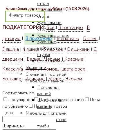
столы
Ближайшая доставка: суббота (15.08.2026).
Письменные
Фильтр товаров
столы
Журнальные
ПОДКАТЕГОРИИ:
Все
В гостиную
В
|
|
столики
Кухонные столы
детскую
В прихожую
В спальню
Глянец
|
|
|
|
Кухонные
наборы стол и
3 ящика
4 ящика
5 ящиков
С ящиками
С
|
|
|
|
стулья
дверцами
Белые
Черные
Красные
|
|
|
|
Столы-книжки
Прихожие
Классика
Ясень
Комоды цвета орех
|
|
|
Стенки для гостиной
Большие
Длинные
Узкие
Эконом
|
|
|
Мебель для ванной
Пеналы для
Сортировать по
ванной
Популярное
Цена: по возрастанию
Цена:
Шкафчики для
по убыванию
Название товара
ванной
Цена
Мебель для спальни
Прикроватные
Ширина, мм
тумбы