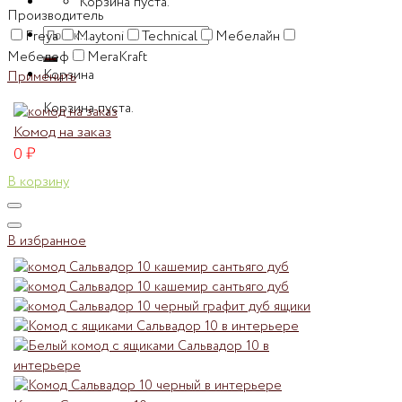
Корзина пуста.
Производитель
Искать:
Freya
Maytoni
Technical
Мебелайн
Мебелеф
МегаKraft
Корзина
Применить
Корзина пуста.
Комод на заказ
0
₽
В корзину
В избранное