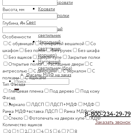
Детские кровати
Кровати
Высота, мм
Книжные полки
Свет
Глубина, мм
Настольный
светильник
Особенности
Напольный
C обувницей
C открытой вешалкой
Cо
светильник
шкафом
Без полок
Без ручек
Без шкафа
(торшер)
Без ящиков
Двери-купе
Закрытые полки
Настенный
Открытые полки
Распашные двери
С
светильник (бра)
антресолью
С дверцами
С зеркалом
С
Фасады МДФ на заказ
полками
С ящиками
Искать:
Тип Фасада
Глянцевая пленка
Под дерево
Под кожу
Фасад
Зеркало
ЛДСП
ЛДСП+МДФ
МДФ
Рамка МДФ+вставка ЛДСП
Рамка МДФ+Стекло
8-800-234-29-79
Стекло
Фотопечать на дверях купе
ХДФ
Заказать звонок
Количество ящиков
0
1
2
3
4
5
6
7
8