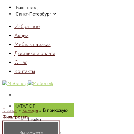
Skip
Ваш город:
to
content
Избранное
Акции
Мебель на заказ
Доставка и оплата
О нас
Контакты
КАТАЛОГ
Главная
»
Комоды
»
В прихожую
Фильтровать
Шкафы
Шкафы
Вы можете
распашные