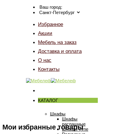
Skip
Ваш город:
to
content
Избранное
Акции
Мебель на заказ
Доставка и оплата
О нас
Контакты
КАТАЛОГ
Шкафы
Шкафы
распашные
Мои избранные товары
Шкафы-купе