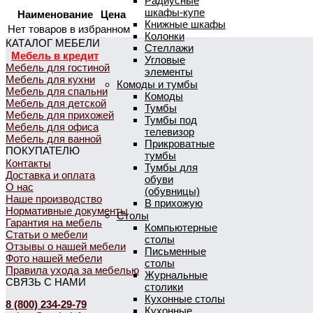
Радиусные
шкафы-купе
Наименование
Цена
Книжные шкафы
Нет товаров в избранном
Колонки
КАТАЛОГ МЕБЕЛИ
Стеллажи
Мебель в кредит
Угловые
Мебель для гостиной
элементы
Мебель для кухни
Комоды и тумбы
Мебель для спальни
Комоды
Мебель для детской
Тумбы
Мебель для прихожей
Тумбы под
Мебель для офиса
телевизор
Мебель для ванной
Прикроватные
ПОКУПАТЕЛЮ
тумбы
Контакты
Тумбы для
Доставка и оплата
обуви
О нас
(обувницы)
Наше производство
В прихожую
Нормативные документы
Столы
Гарантия на мебель
Компьютерные
Статьи о мебели
столы
Отзывы о нашей мебели
Письменные
Фото нашей мебели
столы
Правила ухода за мебелью
Журнальные
СВЯЗЬ С НАМИ
столики
Кухонные столы
8 (800) 234-29-79
Кухонные