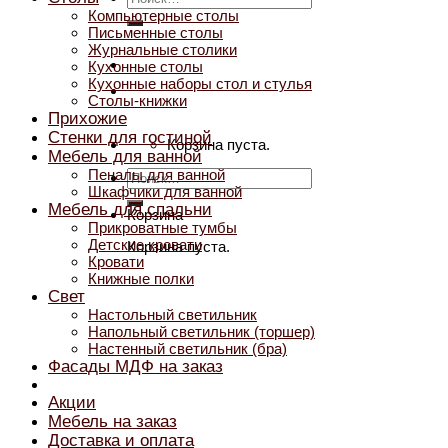
Компьютерные столы
Письменные столы
Журнальные столики
Кухонные столы
Кухонные наборы стол и стулья
Столы-книжки
Прихожие
Стенки для гостиной
Корзина пуста.
Мебель для ванной
Пеналы для ванной
Искать:
Шкафчики для ванной
Мебель для спальни
Корзина
Прикроватные тумбы
Детские кровати
Корзина пуста.
Кровати
Книжные полки
Свет
Настольный светильник
Напольный светильник (торшер)
Настенный светильник (бра)
Фасады МДФ на заказ
Акции
Мебель на заказ
Доставка и оплата