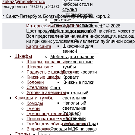
zakaz@mebelef-m.ru
наборы стол и
ежедневно с 10:00 до 20:00
стулья
Столы-книжки
г. Санкт-Петербург, Богатырский пр-кт, д. 18, корп. 2
Прихожие
Стенки для гостиной
Интернет-магазин мебели
"Мебелеф" © 2026
Мебель для ванной
Цвет продукции, представленной на сайте, может о
Пеналы для
Вся представленная на сайте информация, касающая
ванной
ни при каких условиях не является публичной офе
Шкафчики для
Карта сайта
ванной
Шкафы
Мебель для спальни
Прикроватные
Шкафы распашные
тумбы
Шкафы-купе
Детские кровати
Радиусные шкафы-купе
Кровати
Книжные шкафы
Книжные полки
Колонки
Стеллажи
Свет
Угловые элементы
Настольный
Комоды и тумбы
светильник
Напольный
Комоды
светильник
Тумбы
(торшер)
Тумбы под телевизор
Настенный
Прикроватные тумбы
светильник (бра)
Тумбы для обуви (обувницы)
Фасады МДФ на заказ
В прихожую
Искать:
Столы