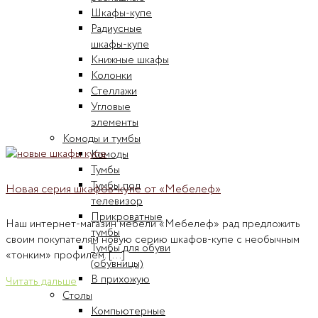
Шкафы-купе
Радиусные
шкафы-купе
Книжные шкафы
Колонки
Стеллажи
Угловые
элементы
Комоды и тумбы
Комоды
Тумбы
Тумбы под
Новая серия шкафов-купе от «Мебелеф»
телевизор
Прикроватные
Наш интернет-магазин мебели «Мебелеф» рад предложить
тумбы
своим покупателям новую серию шкафов-купе с необычным
Тумбы для обуви
«тонким» профилем. [...]
(обувницы)
В прихожую
Читать дальше
Столы
Компьютерные