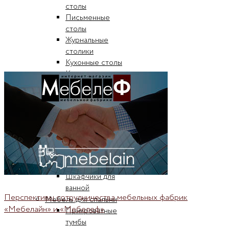
столы
Письменные
столы
Журнальные
столики
Кухонные столы
Кухонные
наборы стол и
стулья
Столы-книжки
Прихожие
Стенки для гостиной
Мебель для ванной
Пеналы для
ванной
Шкафчики для
ванной
Перспективы сотрудничества мебельных фабрик
Мебель для спальни
«Мебелайн» и «Мебелеф»
Прикроватные
тумбы