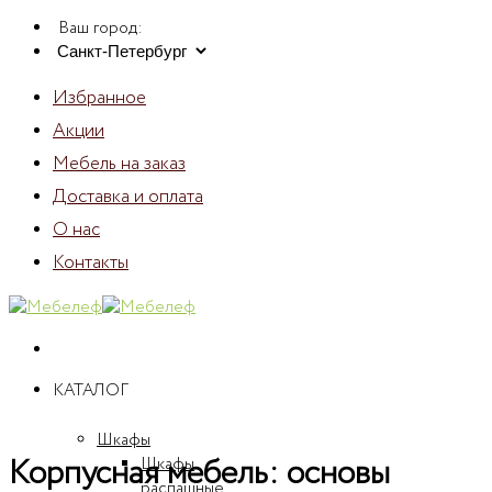
Skip
Ваш город:
to
content
Избранное
Акции
Мебель на заказ
Доставка и оплата
О нас
Контакты
КАТАЛОГ
Шкафы
Корпусная мебель: основы
Шкафы
распашные