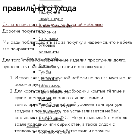
правильного ухода
Шкафы-купе
Радиусные
шкафы-купе
Скачать памятку по уходу за корпусной мебелью
Книжные шкафы
Дорогие покупатели!
Колонки
Стеллажи
Мы рады поблагодарить вас за покупку и надеемся, что мебель
Угловые
вам понравится.
элементы
Комоды и тумбы
Для того чтобы приобретённые изделия прослужили долго,
Комоды
нужно знать правила эксплуатации и основы ухода.
Тумбы
Использование корпусной мебели не по назначению не
Тумбы под
рекомендуется.
телевизор
Для корпусной мебели необходимы крытые тёплые и
Прикроватные
сухие помещения, хорошо отапливаемые и
тумбы
вентилируемые. Оптимальный уровень температуры
Тумбы для обуви
воздуха в помещениях, где устанавливается мебель,
(обувницы)
составляет от +16 до 22С°. Не устанавливайте мебель
В прихожую
возле холодных или сырых стен, а также рядом с
Столы
тепловыми источниками, батареями и прочими
Компьютерные