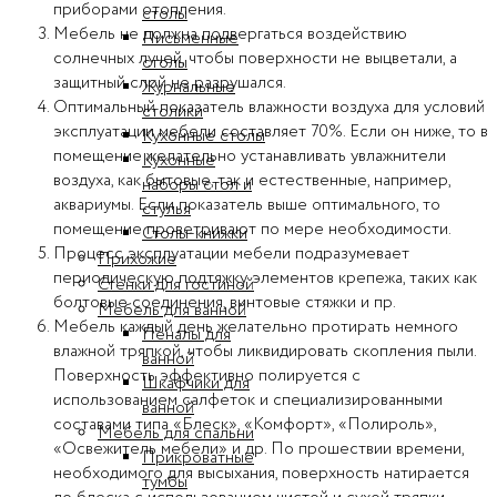
приборами отопления.
столы
Мебель не должна подвергаться воздействию
Письменные
солнечных лучей, чтобы поверхности не выцветали, а
столы
защитный слой не разрушался.
Журнальные
Оптимальный показатель влажности воздуха для условий
столики
эксплуатации мебели составляет 70%. Если он ниже, то в
Кухонные столы
помещение желательно устанавливать увлажнители
Кухонные
воздуха, как бытовые, так и естественные, например,
наборы стол и
аквариумы. Если показатель выше оптимального, то
стулья
помещение проветривают по мере необходимости.
Столы-книжки
Процесс эксплуатации мебели подразумевает
Прихожие
периодическую подтяжку элементов крепежа, таких как
Стенки для гостиной
болтовые соединения, винтовые стяжки и пр.
Мебель для ванной
Мебель каждый день желательно протирать немного
Пеналы для
влажной тряпкой, чтобы ликвидировать скопления пыли.
ванной
Поверхность эффективно полируется с
Шкафчики для
использованием салфеток и специализированными
ванной
составами типа «Блеск», «Комфорт», «Полироль»,
Мебель для спальни
«Освежитель мебели» и др. По прошествии времени,
Прикроватные
необходимого для высыхания, поверхность натирается
тумбы