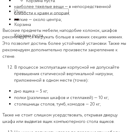
Корзина пуста.
наиболее тяжёлые вещи — в непосредственной
Искать:
близости к краям и опорам;
лёгкие — около центра;
Корзина
Высокие предметы мебели, наподобие колонок, шкафов
Корзина пуста.
рекомендуется нагружать больше в нижних секциях нижних.
Это позволит достичь более устойчивой установки. Также мы
рекомендуем дополнительно произвести закрепление к
стене.
В процессе эксплуатации корпусной не допускайте
превышения статической вертикальной нагрузки,
приложенной в одном месте (точке):
дно ящика — 5 кг;
полки (различных шкафов и стеллажей) — 10 кг;
столешницы столов, тумб, комодов — 20 кг;
Также не стоит слишком усердствовать, открывая дверцу
шкафа или выдвигая ящик компьютерного стола ящиков.