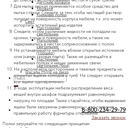
до блеска с использованием чистой и сухой тряпки.
Детские кровати
Для мытья зеркал применяется особое средство для
Кровати
мытья стёкол. Следите за тем, чтобы чистящий раствор
Книжные полки
попадал на поверхность корпуса мебели, т.к. это может
Свет
испортить эстетичный вид изделия.
Настольный
Следите, чтобы различные жидкости не попадали на
светильник
кромки, торцы и поверхность мебели, а также не
Напольный
задерживались в местах соприкосновение с полом.
светильник
Не устанавливайте мебель вблизи открытых источников
(торшер)
огня (камин, газовая плита). Также не размещайте в
Настенный
мебельных полках и нишах зажженные свечи.
светильник (бра)
Не располагайте посторонние и тяжелые предметы на
Фасады МДФ на заказ
открытых ящиках комодов и тумб. Не следует открывать
Искать:
все ящики одновременно.
В ходе эксплуатации мебели распределение веса
вещей внутри шкафов подразумевает равномерную
нагрузку по площади. Также старайтесь, чтобы выдвижные
ящики были загружены равномерно, — это сохранит
8-800-234-29-79
правильную работу фурнитуры открывания.
Заказать звонок
Полки загружайте по следующим принципам: