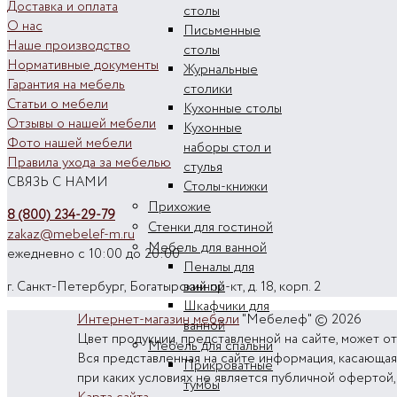
Доставка и оплата
столы
О нас
Письменные
Наше производство
столы
Нормативные документы
Журнальные
Гарантия на мебель
столики
Статьи о мебели
Кухонные столы
Отзывы о нашей мебели
Кухонные
Фото нашей мебели
наборы стол и
Правила ухода за мебелью
стулья
СВЯЗЬ С НАМИ
Столы-книжки
Прихожие
8 (800) 234-29-79
Стенки для гостиной
zakaz@mebelef-m.ru
Мебель для ванной
ежедневно с 10:00 до 20:00
Пеналы для
ванной
г. Санкт-Петербург, Богатырский пр-кт, д. 18, корп. 2
Шкафчики для
Интернет-магазин мебели
"Мебелеф" © 2026
ванной
Цвет продукции, представленной на сайте, может от
Мебель для спальни
Вся представленная на сайте информация, касающаяс
Прикроватные
при каких условиях не является публичной офертой
тумбы