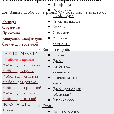
Шкафы-купе
Радиусные
Для Вашего удобства мы разделили фотографии по категориям
шкафы-купе
Книжные шкафы
Комоды
Колонки
Обувницы
Стеллажи
Прихожие
Угловые
Радиусные шкафы-купе
элементы
Стенки для гостиной
Комоды и тумбы
КАТАЛОГ МЕБЕЛИ
Комоды
Мебель в кредит
Тумбы
Мебель для гостиной
Тумбы под
Мебель для кухни
телевизор
Мебель для спальни
Прикроватные
Мебель для детской
тумбы
Мебель для прихожей
Тумбы для обуви
Мебель для офиса
(обувницы)
Мебель для ванной
В прихожую
ПОКУПАТЕЛЮ
Столы
Контакты
Компьютерные