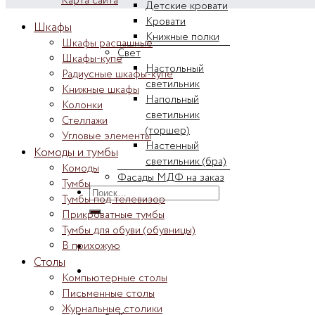
Карта сайта
Детские кровати
Кровати
Шкафы
Книжные полки
Шкафы распашные
Свет
Шкафы-купе
Настольный
Радиусные шкафы-купе
светильник
Книжные шкафы
Напольный
Колонки
светильник
Стеллажи
(торшер)
Угловые элементы
Настенный
Комоды и тумбы
светильник (бра)
Комоды
Фасады МДФ на заказ
Тумбы
Искать:
Тумбы под телевизор
Прикроватные тумбы
Тумбы для обуви (обувницы)
В прихожую
Столы
Компьютерные столы
Письменные столы
Журнальные столики