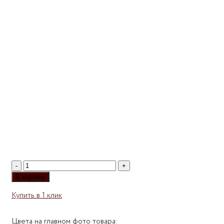
Количество
товара
В корзину
Комод
Купить в 1 клик
Мебелеф-2
Цвета на главном фото товара: