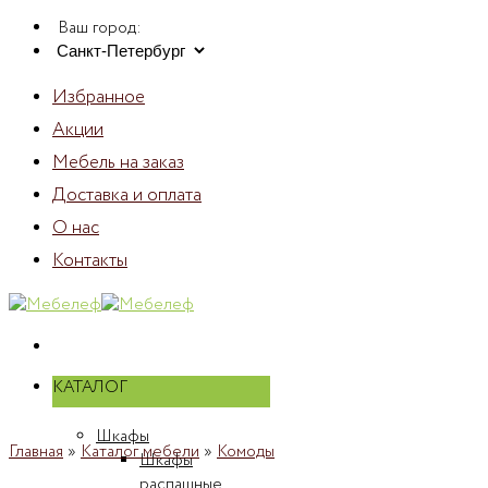
Skip
Ваш город:
to
content
Избранное
Акции
Мебель на заказ
Доставка и оплата
О нас
Контакты
КАТАЛОГ
Шкафы
Главная
»
Каталог мебели
»
Комоды
Шкафы
распашные