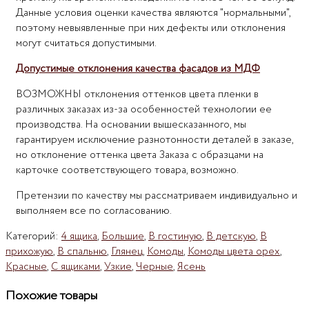
Данные условия оценки качества являются "нормальными",
поэтому невыявленные при них дефекты или отклонения
могут считаться допустимыми.
Допустимые отклонения качества фасадов из МДФ
ВОЗМОЖНЫ отклонения оттенков цвета пленки в
различных заказах из-за особенностей технологии ее
производства. На основании вышесказанного, мы
гарантируем исключение разнотонности деталей в заказе,
но отклонение оттенка цвета Заказа с образцами на
карточке соответствующего товара, возможно.
Претензии по качеству мы рассматриваем индивидуально и
выполняем все по согласованию.
Категорий:
4 ящика
,
Большие
,
В гостиную
,
В детскую
,
В
прихожую
,
В спальню
,
Глянец
,
Комоды
,
Комоды цвета орех
,
Красные
,
С ящиками
,
Узкие
,
Черные
,
Ясень
Похожие товары