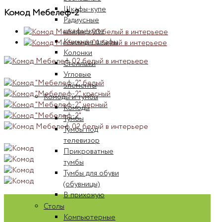
Шкафы-купе
Комод Мебелеф-2
Радиусные
шкафы-купе
Книжные шкафы
Колонки
Стеллажи
Угловые
элементы
Комоды и тумбы
Комоды
Тумбы
Тумбы под
телевизор
Прикроватные
тумбы
Тумбы для обуви
(обувницы)
В прихожую
Столы
Компьютерные