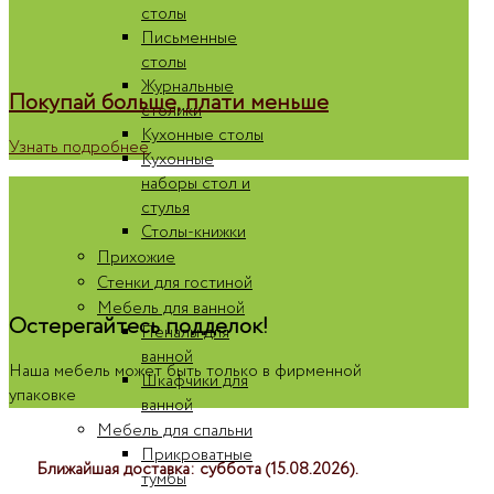
столы
Письменные
столы
Журнальные
Покупай больше, плати меньше
столики
Кухонные столы
Узнать подробнее
Кухонные
наборы стол и
стулья
Столы-книжки
Прихожие
Стенки для гостиной
Мебель для ванной
Остерегайтесь подделок!
Пеналы для
ванной
Наша мебель может быть только в фирменной
Шкафчики для
упаковке
ванной
Мебель для спальни
Прикроватные
Ближайшая доставка: суббота (15.08.2026).
тумбы