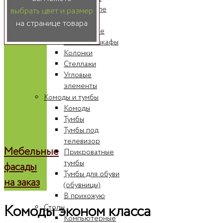
Шкафы-купе
выбрать цвет и размер
Радиусные
на странице товара
шкафы-купе
Книжные шкафы
Колонки
Стеллажи
Угловые
элементы
Комоды и тумбы
Комоды
Тумбы
Тумбы под
телевизор
Мебельные
Прикроватные
тумбы
фасады
Тумбы для обуви
на заказ
(обувницы)
В прихожую
Комоды эконом класса
Столы
Компьютерные