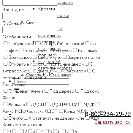
Детские кровати
Кровати
Высота, мм
Книжные полки
Свет
Глубина, мм
Настольный
светильник
Особенности
Напольный
C обувницей
C открытой вешалкой
Cо
светильник
шкафом
Без полок
Без ручек
Без шкафа
(торшер)
Без ящиков
Двери-купе
Закрытые полки
Настенный
Открытые полки
Распашные двери
С
светильник (бра)
антресолью
С дверцами
С зеркалом
С
Фасады МДФ на заказ
полками
С ящиками
Искать:
Тип Фасада
Глянцевая пленка
Под дерево
Под кожу
Фасад
Зеркало
ЛДСП
ЛДСП+МДФ
МДФ
Рамка МДФ+вставка ЛДСП
Рамка МДФ+Стекло
8-800-234-29-79
Стекло
Фотопечать на дверях купе
ХДФ
Заказать звонок
Количество ящиков
0
1
2
3
4
5
6
7
8