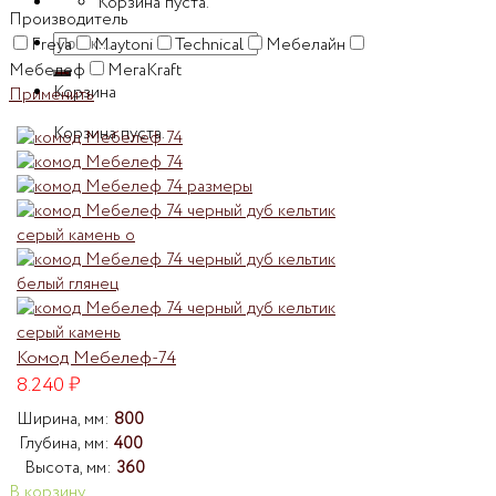
Корзина пуста.
Производитель
Искать:
Freya
Maytoni
Technical
Мебелайн
Мебелеф
МегаKraft
Корзина
Применить
Корзина пуста.
Комод Мебелеф-74
8.240
₽
Ширина, мм:
800
Глубина, мм:
400
Высота, мм:
360
В корзину