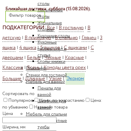
столы
Ближайшая доставка: суббота (15.08.2026).
Письменные
Фильтр товаров
столы
Журнальные
ПОДКАТЕГОРИИ:
Все
В гостиную
В
|
|
столики
Кухонные столы
детскую
В прихожую
В спальню
Глянец
3
|
|
|
|
Кухонные
ящика
4 ящика
5 ящиков
С ящиками
С
|
|
|
|
наборы стол и
стулья
дверцами
Белые
Черные
Красные
|
|
|
|
Столы-книжки
Классика
Ясень
Комоды цвета орех
|
|
|
Прихожие
Стенки для гостиной
Большие
Длинные
Узкие
Эконом
|
|
|
Мебель для ванной
Пеналы для
Сортировать по
ванной
Популярное
Цена: по возрастанию
Цена:
Шкафчики для
по убыванию
Название товара
ванной
Цена
Мебель для спальни
Прикроватные
Ширина, мм
тумбы