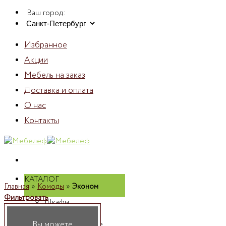
Skip
Ваш город:
to
content
Избранное
Акции
Мебель на заказ
Доставка и оплата
О нас
Контакты
КАТАЛОГ
Главная
»
Комоды
»
Эконом
Фильтровать
Шкафы
Шкафы
Вы можете
распашные