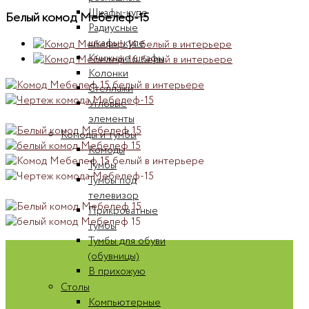
Шкафы-купе
Белый комод Мебелеф-15
Радиусные
шкафы-купе
Книжные шкафы
Колонки
Стеллажи
Угловые
элементы
Комоды и тумбы
Комоды
Тумбы
Тумбы под
телевизор
Прикроватные
тумбы
Тумбы для обуви
(обувницы)
В прихожую
Столы
Компьютерные