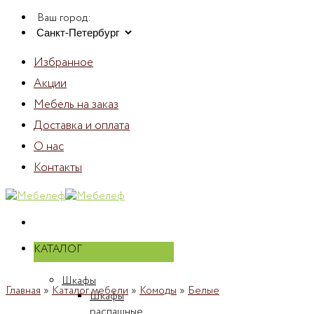
Skip
Ваш город:
to
content
Избранное
Акции
Мебель на заказ
Доставка и оплата
О нас
Контакты
КАТАЛОГ
Шкафы
Главная
»
Каталог мебели
»
Комоды
»
Белые
Шкафы
распашные