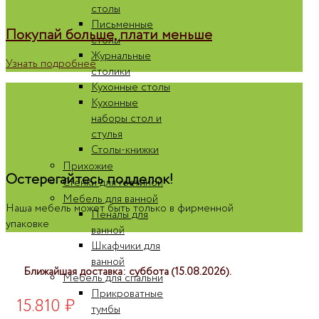
столы
Письменные
Покупай больше, плати меньше
столы
Журнальные
Узнать подробнее
столики
Кухонные столы
Кухонные
наборы стол и
стулья
Столы-книжки
Прихожие
Остерегайтесь подделок!
Стенки для гостиной
Мебель для ванной
Наша мебель может быть только в фирменной
Пеналы для
упаковке
ванной
Шкафчики для
ванной
Ближайшая доставка: суббота (15.08.2026).
Мебель для спальни
Прикроватные
15.810
₽
тумбы