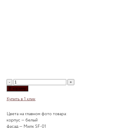
Количество
товара
В корзину
Белый
Купить в 1 клик
комод
Мебелеф-15
Цвета на главном фото товара:
корпус — белый
фасад — Милк SF-01